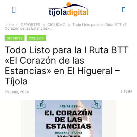
Inicio
DEPORTES
CICLISMO
Todo Listo para la I Ruta BTT «El
Corazón de las Estancias»...
DEPORTES
CICLISMO
Todo Listo para la I Ruta BTT
«El Corazón de las
Estancias» en El Higueral –
Tíjola
1384
28 junio, 2024