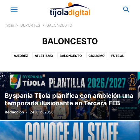
Inicio
DEPORTES
BALONCESTO
BALONCESTO
AJEDREZ
ATLETISMO
BALONCESTO
CICLISMO
FÚTBOL
JUEGOS DE MESA
OTROS DEPORTES
PETANCA
TENIS
TRIATLÓN
Byspania Tíjola planifica con ambición una
temporada ilusionante en Tercera FEB
Redacción
-
24 julio, 2026