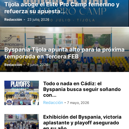
Tíjola acoge el Elite Pro Camp femenino y
refuerza su apuesta...
Redacción
-
23 julio, 2026
Byspania Tíjola apunta alto para la próxima
temporada en Tercera FEB
Redacción
-
7 junio, 2026
Todo o nada en Cádiz: el
Byspania busca seguir soñando
con...
Redacción
-
7 mayo, 2026
Exhibición del Byspania, victoria
aplastante y playoff asegurado
en su año...