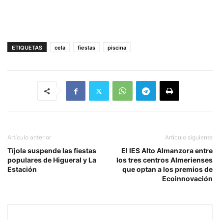
ETIQUETAS
cela
fiestas
piscina
Artículo anterior
Artículo siguiente
Tíjola suspende las fiestas
El IES Alto Almanzora entre
populares de Higueral y La
los tres centros Almerienses
Estación
que optan a los premios de
Ecoinnovación