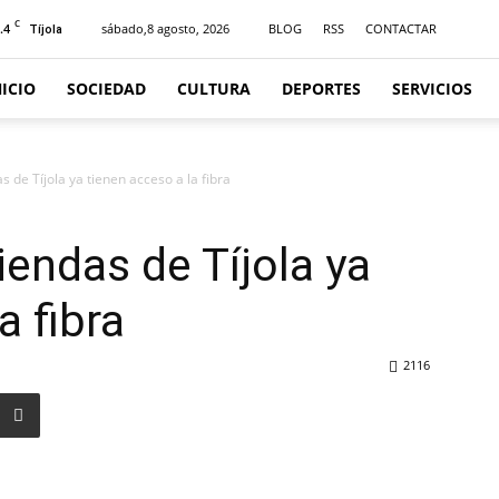
C
.4
sábado,8 agosto, 2026
BLOG
RSS
CONTACTAR
Tíjola
NICIO
SOCIEDAD
CULTURA
DEPORTES
SERVICIOS
 de Tíjola ya tienen acceso a la fibra
iendas de Tíjola ya
a fibra
2116