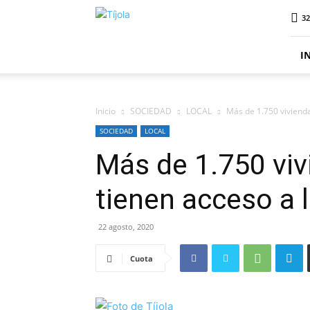
Tíjola
32
Digital
I
Inicio
SOCIEDAD
LOCAL
Más de 1.750 viviendas
SOCIEDAD
LOCAL
Más de 1.750 viv
tienen acceso a l
22 agosto, 2020
Cuota