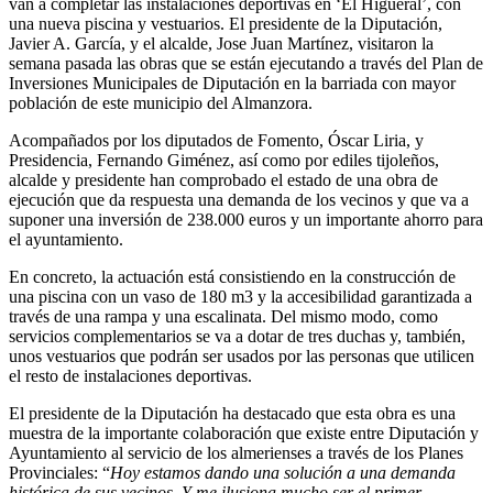
van a completar las instalaciones deportivas en ‘El Higueral’, con
una nueva piscina y vestuarios. El presidente de la Diputación,
Javier A. García, y el alcalde, Jose Juan Martínez, visitaron la
semana pasada las obras que se están ejecutando a través del Plan de
Inversiones Municipales de Diputación en la barriada con mayor
población de este municipio del Almanzora.
Acompañados por los diputados de Fomento, Óscar Liria, y
Presidencia, Fernando Giménez, así como por ediles tijoleños,
alcalde y presidente han comprobado el estado de una obra de
ejecución que da respuesta una demanda de los vecinos y que va a
suponer una inversión de 238.000 euros y un importante ahorro para
el ayuntamiento.
En concreto, la actuación está consistiendo en la construcción de
una piscina con un vaso de 180 m3 y la accesibilidad garantizada a
través de una rampa y una escalinata. Del mismo modo, como
servicios complementarios se va a dotar de tres duchas y, también,
unos vestuarios que podrán ser usados por las personas que utilicen
el resto de instalaciones deportivas.
El presidente de la Diputación ha destacado que esta obra es una
muestra de la importante colaboración que existe entre Diputación y
Ayuntamiento al servicio de los almerienses a través de los Planes
Provinciales: “
Hoy estamos dando una solución a una demanda
histórica de sus vecinos. Y me ilusiona mucho ser el primer