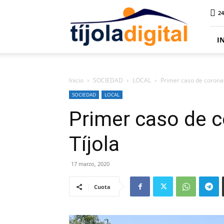
Tíjola
24
Digital
I
Inicio
SOCIEDAD
LOCAL
Primer caso de coronav
SOCIEDAD
LOCAL
Primer caso de c
Tíjola
17 marzo, 2020
Cuota