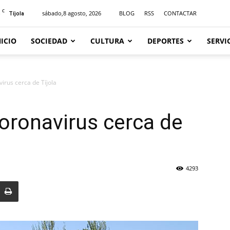
C
sábado,8 agosto, 2026
BLOG
RSS
CONTACTAR
Tíjola
NICIO
SOCIEDAD
CULTURA
DEPORTES
SERVI
irus cerca de Tíjola
oronavirus cerca de
4293