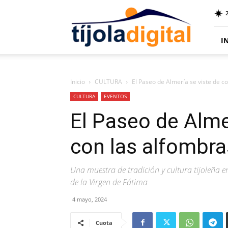
Tíjola
Digital
I
Inicio
CULTURA
El Paseo de Almería se viste de co
CULTURA
EVENTOS
El Paseo de Almer
con las alfombras
Una muestra de tradición y cultura tijoleña e
de la Virgen de Fátima
4 mayo, 2024
Cuota