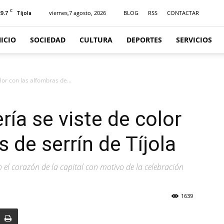
C
29.7
viernes,7 agosto, 2026
BLOG
RSS
CONTACTAR
Tíjola
NICIO
SOCIEDAD
CULTURA
DEPORTES
SERVICIOS
lor con las alfombras de...
ía se viste de color
 de serrín de Tíjola
n el corazón de la capital con motivo de la celebración
1639