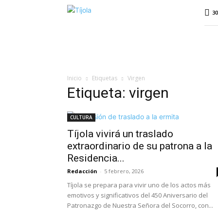
Tíjola
30
Digital
Inicio
Etiquetas
Virgen
Etiqueta: virgen
CULTURA
Tíjola vivirá un traslado
extraordinario de su patrona a la
Residencia...
Redacción
-
5 febrero, 2026
Tíjola se prepara para vivir uno de los actos más
emotivos y significativos del 450 Aniversario del
Patronazgo de Nuestra Señora del Socorro, con...