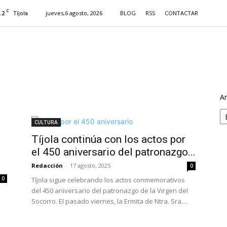
C
.2
jueves,6 agosto, 2026
BLOG
RSS
CONTACTAR
Tíjola
Ar
CULTURA
Tíjola continúa con los actos por
el 450 aniversario del patronazgo...
Redacción
-
17 agosto, 2025
0
0
Tíjola sigue celebrando los actos conmemorativos
del 450 aniversario del patronazgo de la Virgen del
Socorro. El pasado viernes, la Ermita de Ntra. Sra....