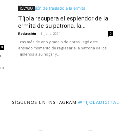
CULTURA
Tíjola recupera el esplendor de la
ermita de su patrona, la...
Redacción
-
11 julio, 2024
0
Tras más de año y medio de obras llegó este
0
ansiado momento de regresar a la patrona de los
Tijoleños a su hogar y...
r
tra
SÍGUENOS EN INSTAGRAM
@TIJOLADIGITAL