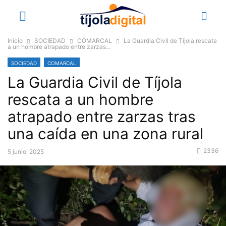
Inicio
SOCIEDAD
COMARCAL
La Guardia Civil de Tíjola rescata
a un hombre atrapado entre zarzas...
SOCIEDAD
COMARCAL
La Guardia Civil de Tíjola
rescata a un hombre
atrapado entre zarzas tras
una caída en una zona rural
2336
5 junio, 2025