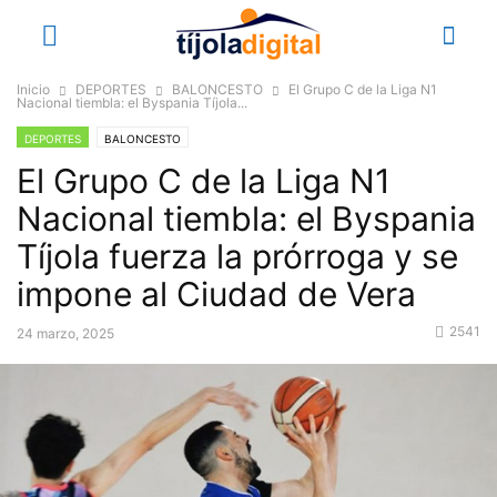
Inicio
DEPORTES
BALONCESTO
El Grupo C de la Liga N1
Nacional tiembla: el Byspania Tíjola...
DEPORTES
BALONCESTO
El Grupo C de la Liga N1
Nacional tiembla: el Byspania
Tíjola fuerza la prórroga y se
impone al Ciudad de Vera
2541
24 marzo, 2025