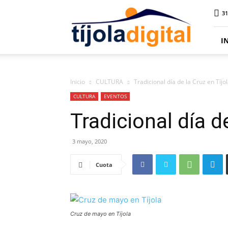
Tíjola
31
Digital
I
Inicio
CULTURA
Tradicional día de la Cruz en Tíjo
CULTURA
EVENTOS
Tradicional día d
3 mayo, 2020
Cuota
Cruz de mayo en Tíjola