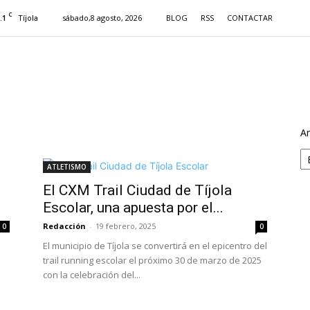
C
.1
sábado,8 agosto, 2026
BLOG
RSS
CONTACTAR
Tíjola
Ar
ATLETISMO
El CXM Trail Ciudad de Tíjola
Escolar, una apuesta por el...
Redacción
-
19 febrero, 2025
0
0
El municipio de Tíjola se convertirá en el epicentro del
trail running escolar el próximo 30 de marzo de 2025
con la celebración del...