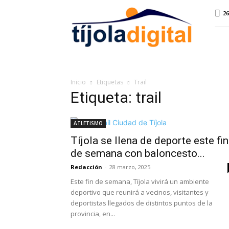
Tíjola
26
Digital
Inicio
Etiquetas
Trail
Etiqueta: trail
ATLETISMO
Tíjola se llena de deporte este fin
de semana con baloncesto...
Redacción
-
28 marzo, 2025
Este fin de semana, Tíjola vivirá un ambiente
deportivo que reunirá a vecinos, visitantes y
deportistas llegados de distintos puntos de la
provincia, en...