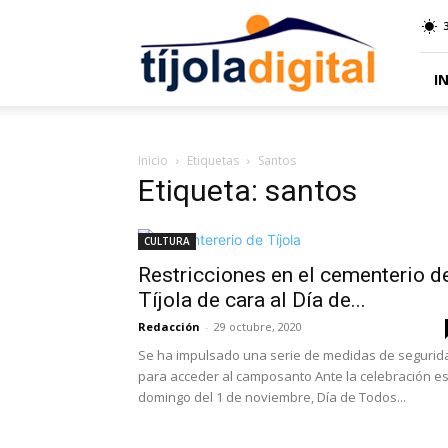
Tíjola
Digital
I
Inicio
Etiquetas
Santos
Etiqueta: santos
CULTURA
Restricciones en el cementerio d
Tíjola de cara al Día de...
Redacción
-
29 octubre, 2020
Se ha impulsado una serie de medidas de segurid
para acceder al camposanto Ante la celebración e
domingo del 1 de noviembre, Día de Todos...