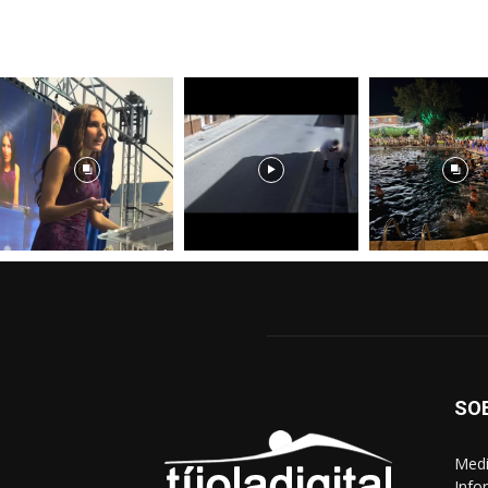
SO
Medi
Info