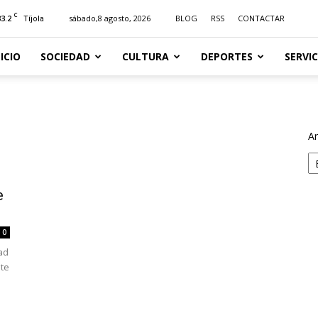
C
33.2
sábado,8 agosto, 2026
BLOG
RSS
CONTACTAR
Tíjola
NICIO
SOCIEDAD
CULTURA
DEPORTES
SERVIC
Ar
e
0
ad
ste