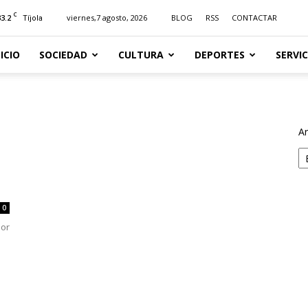
C
33.2
viernes,7 agosto, 2026
BLOG
RSS
CONTACTAR
Tíjola
NICIO
SOCIEDAD
CULTURA
DEPORTES
SERVIC
Ar
0
por