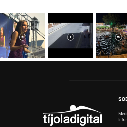
SO
Medi
Info