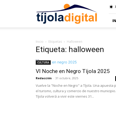
Tíjola
Digital
I
Inicio
Etiquetas
Halloween
Etiqueta: halloween
CULTURA
VI Noche en Negro Tíjola 2025
Redacción
-
31 octubre, 2025
Vuelve la "Noche en Negro" a Tíjola. Una apuesta 
el turismo, cultura y comercio de nuestro municipio.
Tíjola volverá a vivir este viernes 31...