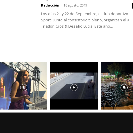
Redacción
-
16 agosto, 2019
Los días 21 y 22 de Septiembre, el club deportivo
Sporti junto al consistorio tijoleño, organizan el X
Triatlón Cros & Desafío Lucía. Este año...