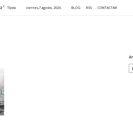
C
32
viernes,7 agosto, 2026
BLOG
RSS
CONTACTAR
Tíjola
Ar
L