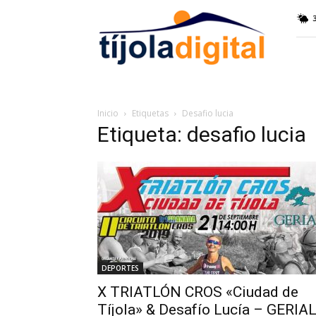
Tíjola
Digital
Inicio
Etiquetas
Desafio lucia
Etiqueta: desafio lucia
DEPORTES
X TRIATLÓN CROS «Ciudad de
Tíjola» & Desafío Lucía – GERIA