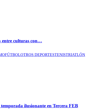
o entre culturas con…
SMO
FÚTBOL
OTROS DEPORTES
TENIS
TRIATLÓN
a temporada ilusionante en Tercera FEB