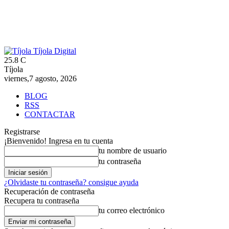
Tíjola Digital
25.8
C
Tíjola
viernes,7 agosto, 2026
BLOG
RSS
CONTACTAR
Registrarse
¡Bienvenido! Ingresa en tu cuenta
tu nombre de usuario
tu contraseña
¿Olvidaste tu contraseña? consigue ayuda
Recuperación de contraseña
Recupera tu contraseña
tu correo electrónico