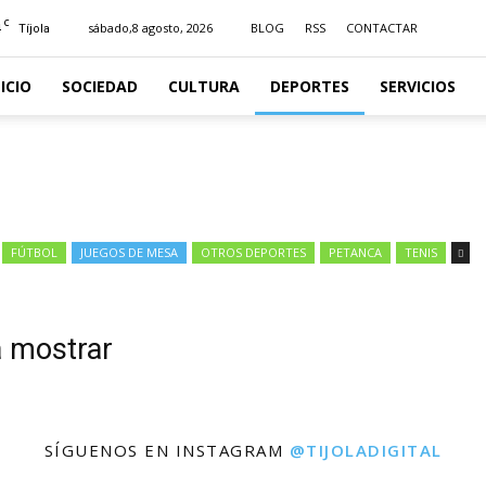
C
sábado,8 agosto, 2026
BLOG
RSS
CONTACTAR
Tíjola
NICIO
SOCIEDAD
CULTURA
DEPORTES
SERVICIOS
FÚTBOL
JUEGOS DE MESA
OTROS DEPORTES
PETANCA
TENIS
a mostrar
SÍGUENOS EN INSTAGRAM
@TIJOLADIGITAL