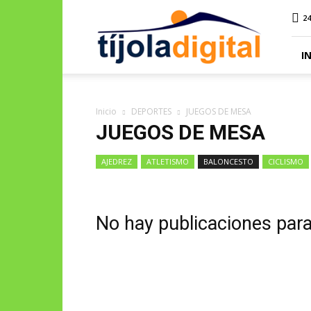
Tíjola
24
Digital
I
Inicio
DEPORTES
JUEGOS DE MESA
JUEGOS DE MESA
AJEDREZ
ATLETISMO
BALONCESTO
CICLISMO
No hay publicaciones par