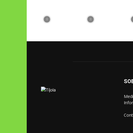
SO
Medi
Info
Cont